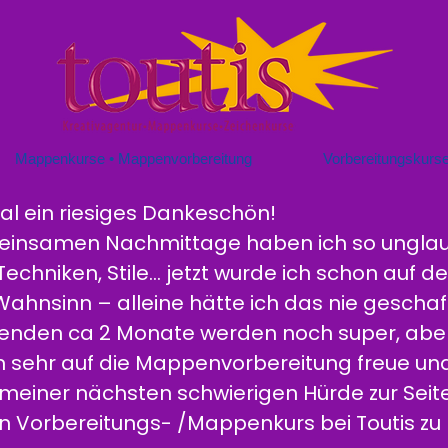
Mappenkurse • Mappenvorbereitung
Vorbereitungskurs
mal ein riesiges Dankeschön!
insamen Nachmittage haben ich so unglaubli
Techniken, Stile... jetzt wurde ich schon auf de
sinn – alleine hätte ich das nie geschaff
enden ca 2 Monate werden noch super, aber 
n sehr auf die Mappenvorbereitung freue und 
 meiner nächsten schwierigen Hürde zur Seite
n Vorbereitungs- /Mappenkurs bei Toutis zu