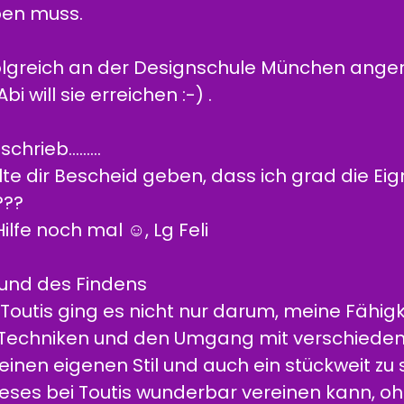
eben muss.
olgreich an der Designschule München ang
i will sie erreichen :-) .
rieb.........
ollte dir Bescheid geben, dass ich grad die E
???
ilfe noch mal ☺️, Lg Feli
g und des Findens
Toutis ging es nicht nur darum, meine Fähig
d Techniken und den Umgang mit verschieden
inen eigenen Stil und auch ein stückweit zu s
dieses bei Toutis wunderbar vereinen kann, o