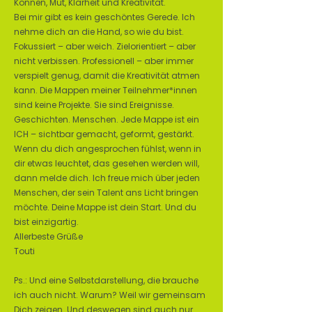
Können, Mut, Klarheit und Kreativität.
Bei mir gibt es kein geschöntes Gerede. Ich
nehme dich an die Hand, so wie du bist.
Fokussiert – aber weich. Zielorientiert – aber
nicht verbissen. Professionell – aber immer
verspielt genug, damit die Kreativität atmen
kann. Die Mappen meiner Teilnehmer*innen
sind keine Projekte. Sie sind Ereignisse.
Geschichten. Menschen. Jede Mappe ist ein
ICH – sichtbar gemacht, geformt, gestärkt.
Wenn du dich angesprochen fühlst, wenn in
dir etwas leuchtet, das gesehen werden will,
dann melde dich. Ich freue mich über jeden
Menschen, der sein Talent ans Licht bringen
möchte. Deine Mappe ist dein Start. Und du
bist einzigartig.
Allerbeste Grüße
Touti
Ps.: Und eine Selbstdarstellung, die brauche
ich auch nicht. Warum? Weil wir gemeinsam
Dich zeigen. Und deswegen sind auch nur