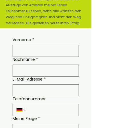
Auszüge von Arbeiten meiner lieben
Teilnehmer zu sehen, denn alle wählten den
Weg ihrer Einzigartigkeit und nicht den Weg
der Masse. Alle genießen heute ihren Erfolg.
Vorname
*
Nachname
*
E-Mail-Adresse
*
Telefonnummer
Meine Frage
*