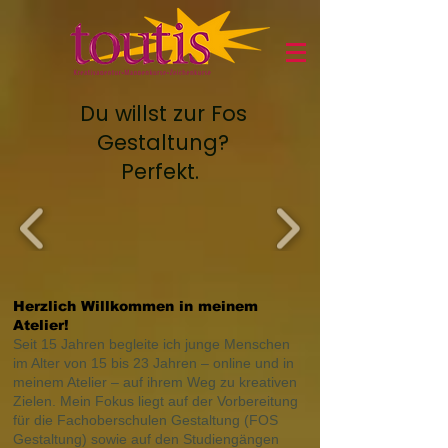
Du willst zur Fos
Gestaltung?
Perfekt.
Herzlich Willkommen in meinem
Atelier!
Seit 15 Jahren begleite ich junge Menschen
im Alter von 15 bis 23 Jahren – online und in
meinem Atelier – auf ihrem Weg zu kreativen
Zielen. Mein Fokus liegt auf der Vorbereitung
für die Fachoberschulen Gestaltung (FOS
Gestaltung) sowie auf den Studiengängen