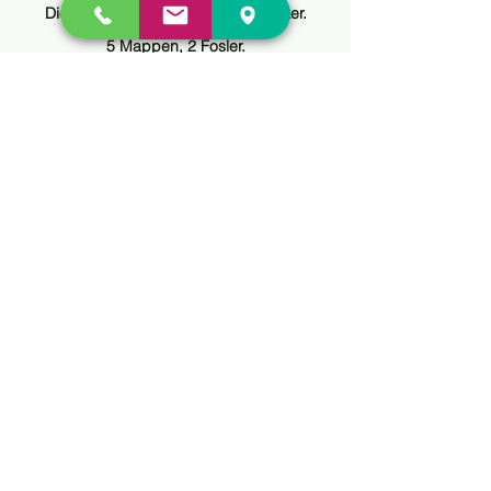
Dieses Jahr war eher Mappenstärker.
5 Mappen, 2 Fosler.
Alle Mappen wurden angenommen.
Kommunikationsdesign, Produktdesign,
Innenarchitektur
2 Fosler haben ihr Ziel ebenfalls erhalten.
Unterschleißheim und Karlsfeld.
2014 - 2015
7 Schüler
4 Fos Gestaltung
3 Mappen
1 hat die AP Fos leider nicht geschafft.
2 nach Karlsfeld, 1 München Giesing
3Mappen sind alle angenommen
Produktdesign, Kommunikationsdesign,
Innenarchitektur
2013 - 2014