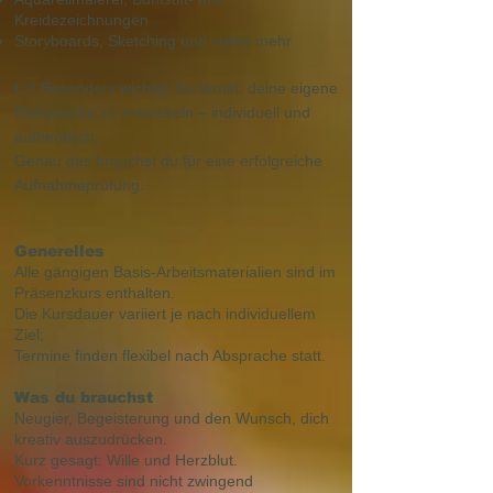
Kreidezeichnungen
Storyboards, Sketching und vieles mehr
👉
Besonders wichtig: Du lernst, deine eigene
Bildsprache zu entwickeln – individuell und
authentisch.
Genau das brauchst du für eine erfolgreiche
Aufnahmeprüfung.
Generelles
Alle gängigen Basis-Arbeitsmaterialien sind im
Präsenzkurs enthalten.
Die Kursdauer variiert je nach individuellem
Ziel;
Termine finden flexibel nach Absprache statt.
Was du brauchst
Neugier, Begeisterung und den Wunsch, dich
kreativ auszudrücken.
Kurz gesagt: Wille und Herzblut.
Vorkenntnisse sind nicht zwingend