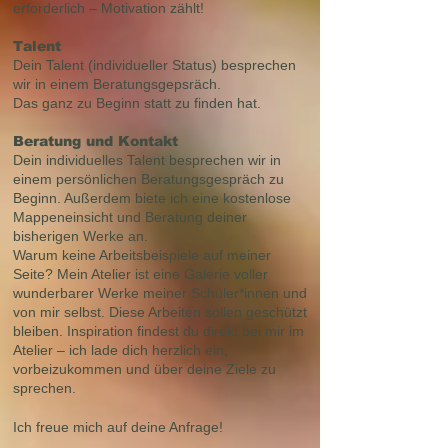
erforderlich –
Motivation zählt!
Talent
Dein Talent (individueller Status) besprechen
wir in einem Beratungsgepsräch.
Das ganz zu Beginn statt zu finden hat.
Beratung und Kontakt
Dein individuelles Talent besprechen wir in
einem persönlichen Beratungsgespräch zu
Beginn. Außerdem biete ich eine kostenlose
Mappeneinsicht und Beratung deiner
bisherigen Werke an.
Warum keine Arbeitsbeispiele auf meiner
Seite? Mein Atelier ist eine Galerie voller
wunderbarer Werke meiner Schüler*innen und
von mir selbst. Diese Arbeiten sollen geschützt
bleiben. Inspiration findest du direkt bei mir im
Atelier – ich lade dich herzlich ein,
vorbeizukommen und über deine Ziele zu
sprechen.
Ich freue mich auf deine Anfrage!