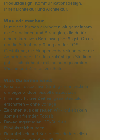
Produktdesign
,
Kommunikationsdesign
,
Innenarchitektur
und
Architektur
.
Was wir machen:
In meinen Kursen erarbeiten wir gemeinsam
die Grundlagen und Strategien, die du für
deinen kreativen Berufsweg benötigst. Ob es
um die Aufnahmeprüfung an der FOS
Gestaltung, die
Mappenvorbereitung
oder die
Anforderungen für dein zukünftiges Studium
geht – ich stehe dir mit meinem gesamten
Wissen und Können zur Seite.
Was Du lernen wirst
Kreative, assoziative Strategien entwickeln,
um eigene Ideen visuell umzusetzen
Innerhalb kurzer Zeit ein gesamtes Bild
erschaffen – ohne Vorlage
Zeichnen aus der realen Wirklichkeit (kein
abmalen fremder Fotos!)
Bewegungsstudien, 3D-Studien,
Produktzeichnungen
Räumlichkeit und Körperlichkeit darstellen
Aquarellmalerei, Buntstift- und