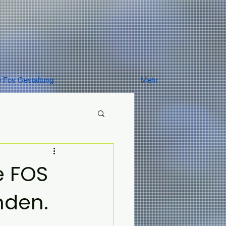
e Fos Gestaltung
Mehr
e FOS
nden.