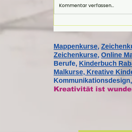
Kommentar verfassen...
Erfolgreich mit deinem
Online-Mappenkurs
durchstarten – toutis
Mappenkurse
,
Zeichenk
Online-Mappenkurs –
Zeichenkurse
,
Online M
deine erfolgreiche Mappe
Berufe,
Kinderbuch Raba
für
Kommunikationsdesign,
Malkurse, Kreative Kin
Produktdesign, Architektur,
Kommunikationsdesign, 
Innenarchitektur.
Kreativität ist wunde