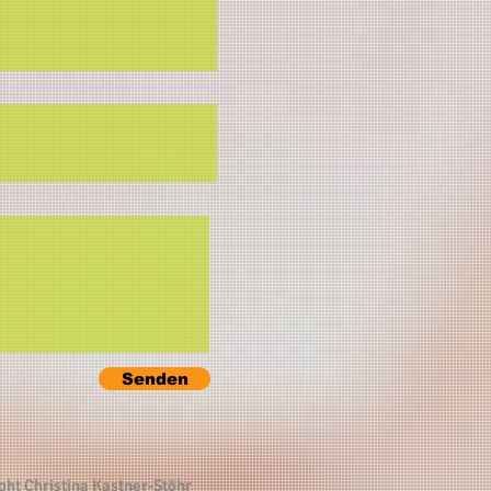
Senden
ght Christina Kastner-Stöhr