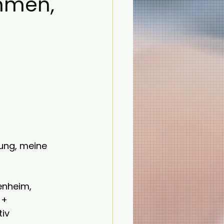
mmen,
ung, meine 
nheim, 
 + 
iv 