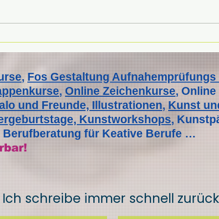
Garantierter Erfolg mit
Erfol
Mappenkursen – Deine
wertv
erfolgsgarantierten
Zeic
urse
,
Fos Gestaltung Aufnahemprüfungs 
Kunstkurse
Mapp
appenkurse
,
Online Zeichenkurse
, Online
Vorb
lo und Freunde, Illustrationen
,
Kunst und
Auf
+ Mo
dergeburtstage, Kunstworkshops
, Kunstp
Erfo
Berufberatung für Keative Berufe …
Aufm
rbar!
Ich schreibe immer schnell zurück