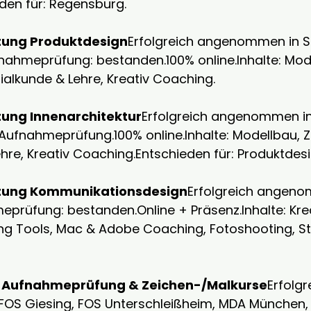
den für: Regensburg.
ung Produktdesign
Erfolgreich angenommen in S
ahmeprüfung: bestanden.100% online.Inhalte: Mode
ialkunde & Lehre, Kreativ Coaching.
ung Innenarchitektur
Erfolgreich angenommen in
ufnahmeprüfung.100% online.Inhalte: Modellbau, Z
hre, Kreativ Coaching.Entschieden für: Produktdesig
tung Kommunikationsdesign
Erfolgreich angeno
eprüfung: 
bestanden.Online
 + Präsenz.Inhalte: Kre
ng Tools, Mac & Adobe Coaching, Fotoshooting, St
– Aufnahmeprüfung & Zeichen-/Malkurse
Erfolgr
S Giesing, FOS Unterschleißheim, MDA München, 