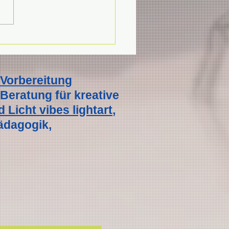
greich, effektiv,
oll, flexibel. Online
henunterricht. Online
Vorbereitung
enkurs. Online
 Beratung für kreative
ereitung für die
 Licht vibes lightart
,
nahmeprüfung der Fos
s Gestaltung. 100%
ädagogik,
lg und
erksamkeit für Dich.