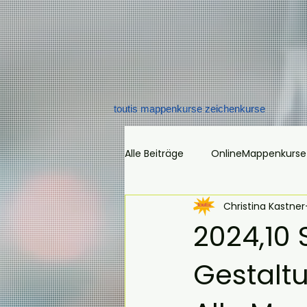
toutis mappenkurse zeichenkurse
Alle Beiträge
OnlineMappenkurse
Christina Kastner
Mappenkurs Mappenvorbereitu
2024,10 
Gestalt