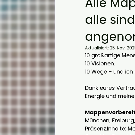
Alle M
alle si
angeno
Aktualisiert:
25. Nov. 202
10 großartige Men
10 Visionen.
10 Wege – und ich d
Dank eures Vertra
Energie und meine 
Mappenvorbereit
München, Freiburg
Präsenz.Inhalte: M