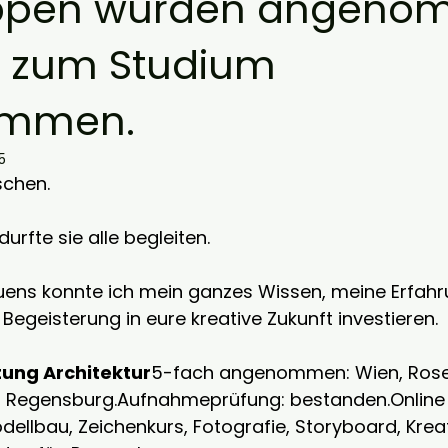
appen wurden angeno
nd zum Studium
mmen.
5
schen.
urfte sie alle begleiten.
uens konnte ich mein ganzes Wissen, meine Erfahr
Begeisterung in eure kreative Zukunft investieren.
ung Architektur
5-fach angenommen: Wien, Rose
, Regensburg.Aufnahmeprüfung: 
bestanden.Online
odellbau, Zeichenkurs, Fotografie, Storyboard, Kreat