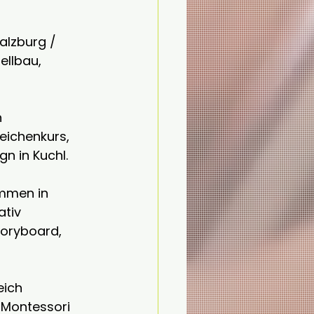
alzburg / 
llbau, 
 
eichenkurs, 
n in Kuchl.
mmen in 
ativ 
oryboard, 
eich 
Montessori 