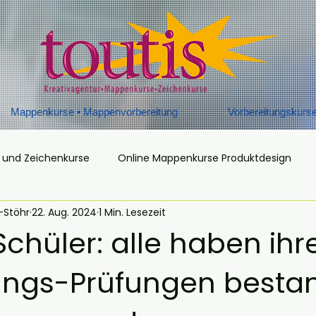
Mappenkurse • Mappenvorbereitung
Vorbereitungskurs
 und Zeichenkurse
Online Mappenkurse Produktdesign
-Stöhr
22. Aug. 2024
1 Min. Lesezeit
ng
Zeichenkurse
Schüler: alle haben ihr
ungs-Prüfungen besta