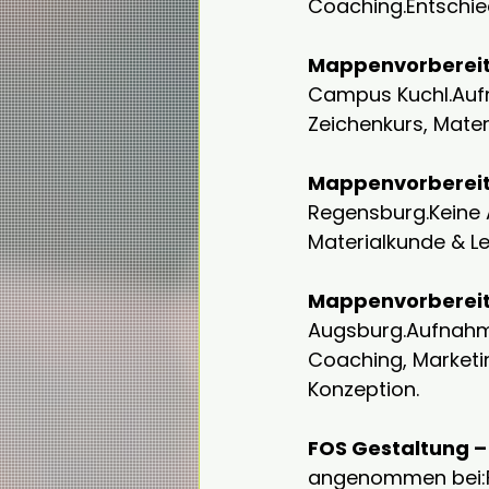
Coaching.Entschie
Mappenvorbereit
Campus Kuchl.Aufn
Zeichenkurs, Mater
Mappenvorbereit
Regensburg.Keine A
Materialkunde & Le
Mappenvorberei
Augsburg.Aufnahm
Coaching, Marketi
Konzeption.
FOS Gestaltung 
angenommen bei:FO