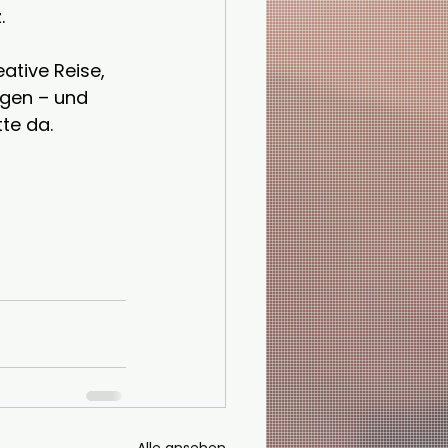
.
ative Reise, 
ngen – und 
te da.